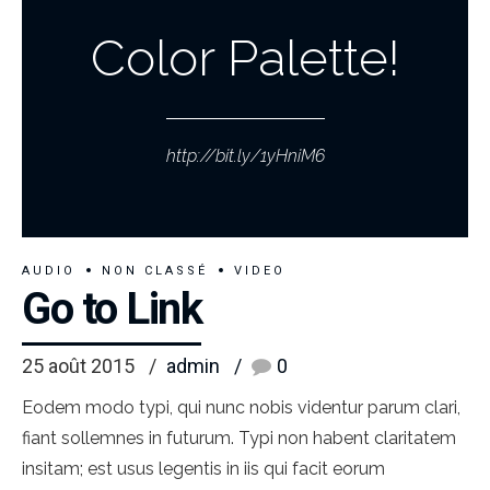
Color Palette!
http://bit.ly/1yHniM6
AUDIO
NON CLASSÉ
VIDEO
Go to Link
25 août 2015
admin
0
Eodem modo typi, qui nunc nobis videntur parum clari,
fiant sollemnes in futurum. Typi non habent claritatem
insitam; est usus legentis in iis qui facit eorum