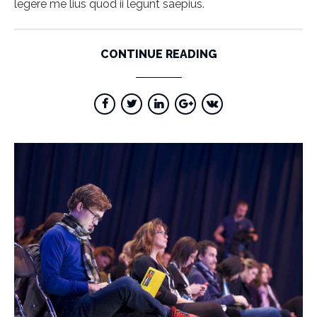
legere me lius quod ii legunt saepius.
CONTINUE READING