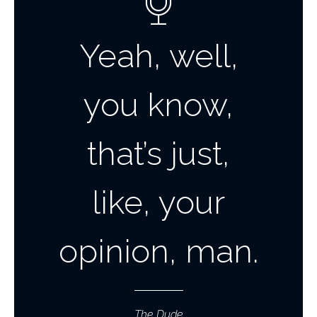
Yeah, well,
you know,
that’s just,
like, your
opinion, man.
The Dude