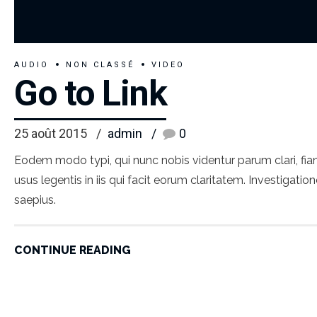
AUDIO
NON CLASSÉ
VIDEO
Go to Link
25 août 2015
admin
0
Eodem modo typi, qui nunc nobis videntur parum clari, fian
usus legentis in iis qui facit eorum claritatem. Investigat
saepius.
CONTINUE READING