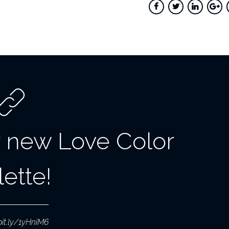
 new Love Color
lette!
bit.ly/1yHniM6