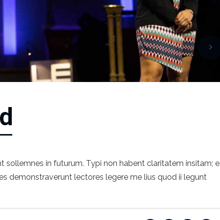
id
t sollemnes in futurum. Typi non habent claritatem insitam; e
iones demonstraverunt lectores legere me lius quod ii legunt