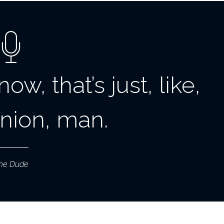
ow, that’s just, like,
inion, man.
he Dude