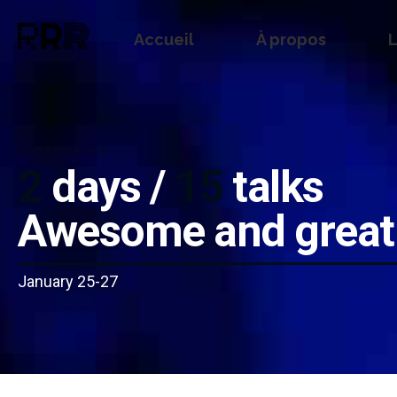
Accueil
À propos
L
COPENHAGEN
2
days /
15
talks
Awesome and great
January 25-27