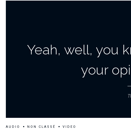
Yeah, well, you kn
your op
T
AUDIO
NON CLASSÉ
VIDEO