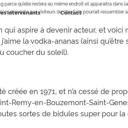
log parce qu’elle restera au même endroit et apparaîtra dans l
es présente aux visiteurs du site. Cela pourrait ressembler
es intervenants
Contact
qui aspire à devenir acteur, et voici m
 j’aime la vodka-ananas (ainsi qu’être 
u coucher du soleil).
té créée en 1971, et n’a cessé de pro
 Saint-Remy-en-Bouzemont-Saint-Genes
toutes sortes de bidules super pour