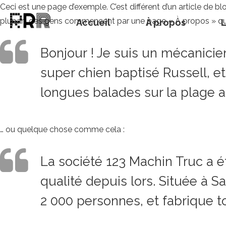
Ceci est une page d’exemple. C’est différent d’un article de b
plupart des gens commencent par une page « À propos » qui l
Accueil
À propos
L
Bonjour ! Je suis un mécanicien 
super chien baptisé Russell, et
longues balades sur la plage a
… ou quelque chose comme cela :
La société 123 Machin Truc a é
qualité depuis lors. Située à
2 000 personnes, et fabrique 